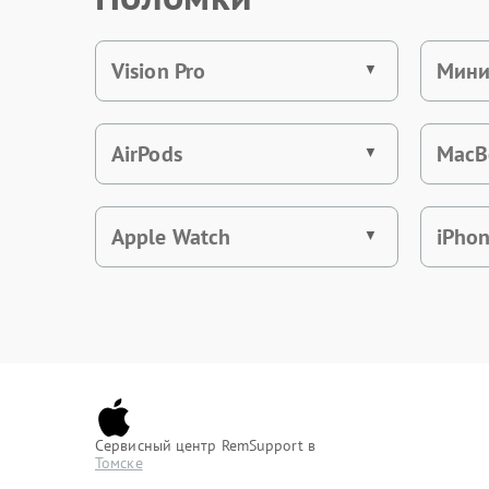
Vision Pro
Мини
AirPods
MacB
Apple Watch
iPho
Сервисный центр RemSupport в
Томске