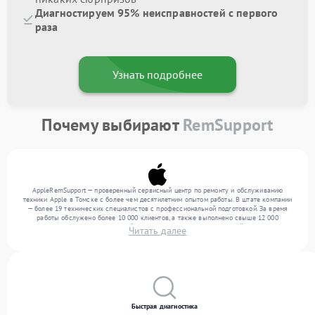
Диагностируем 95% неисправностей с первого
раза
Узнать подробнее
Почему выбирают
RemSupport
AppleRemSupport — проверенный сервисный центр по ремонту и обслуживанию
техники Apple в Томске с более чем десятилетним опытом работы. В штате компании
— более 19 технических специалистов с профессиональной подготовкой. За время
работы обслужено более 10 000 клиентов, а также выполнено свыше 12 000
ремонтов. Ежемесячно в сервисный центр поступает более 300 устройств, включая , , .
Читать далее
Мы выполняем ремонт различного уровня сложности и поддерживаем высокий
стандарт качества благодаря использованию современного оборудования.
Быстрая диагностика