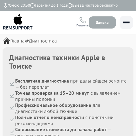
 9:00 до 20:30
Томск
Гарантия до 1 года
Выезд мастера бесплатно
Заявка
Позвонить
REMSUPPORT
Главная
Диагностика
Диагностика техники Apple в
Томске
Бесплатная диагностика
при дальнейшем ремонте
— без переплат
Точная проверка за 15–20 минут
с выявлением
причины поломки
Профессиональное оборудование
для
диагностики любой техники
Полный отчет о неисправности
с понятными
рекомендациями
Согласование стоимости до начала работ
—
никаких сюрпризов