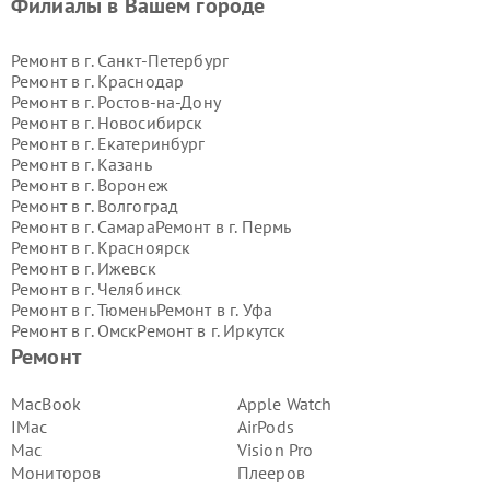
Филиалы в Вашем городе
Ремонт в г.
Санкт-Петербург
Ремонт в г.
Краснодар
Ремонт в г.
Ростов-на-Дону
Ремонт в г.
Новосибирск
Ремонт в г.
Екатеринбург
Ремонт в г.
Казань
Ремонт в г.
Воронеж
Ремонт в г.
Волгоград
Ремонт в г.
Самара
Ремонт в г.
Пермь
Ремонт в г.
Красноярск
Ремонт в г.
Ижевск
Ремонт в г.
Челябинск
Ремонт в г.
Тюмень
Ремонт в г.
Уфа
Ремонт в г.
Омск
Ремонт в г.
Иркутск
Ремонт в г.
Ярославль
Ремонт
Ремонт в г.
Саратов
Ремонт в г.
Барнаул
MacBook
Apple Watch
Ремонт в г.
Тольятти
IMac
AirPods
Ремонт в г.
Хабаровск
Mac
Vision Pro
Ремонт в г.
Томск
Мониторов
Плееров
Ремонт в г.
Ульяновск