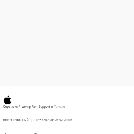
Сервисный центр RemSupport в
Томске
ООО "СЕРВИСНЫЙ ЦЕНТР"* 6685170650*668501001