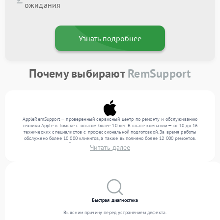
ожидания
Узнать подробнее
Почему выбирают
RemSupport
AppleRemSupport — проверенный сервисный центр по ремонту и обслуживанию
техники Apple в Томске с опытом более 10 лет. В штате компании — от 10 до 16
технических специалистов с профессиональной подготовкой. За время работы
обслужено более 10 000 клиентов, а также выполнено более 12 000 ремонтов.
Ежемесячно в сервисный центр поступает свыше 300 единиц техники, включая , , . Мы
Читать далее
устраняем поломки любой сложности и гарантируем высокое качество обслуживания
благодаря использованию современного оборудования.
Быстрая диагностика
Выясним причину перед устранением дефекта.