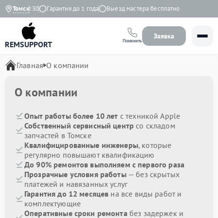
00 до 20:30
Томск
Гарантия до 1 года
Выезд мастера бесплатно
Заявка
Позвонить
REMSUPPORT
Главная
О компании
О компании
Опыт работы более 10 лет
с техникой Apple
Собственный сервисный центр
со складом
запчастей в Томске
Квалифицированные инженеры
, которые
регулярно повышают квалификацию
До 90% ремонтов выполняем с первого раза
Прозрачные условия работы
— без скрытых
платежей и навязанных услуг
Гарантия до 12 месяцев
на все виды работ и
комплектующие
Оперативные сроки ремонта
без задержек и