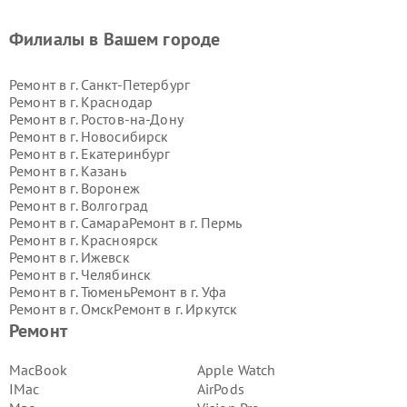
Филиалы в Вашем городе
Ремонт в г.
Санкт-Петербург
Ремонт в г.
Краснодар
Ремонт в г.
Ростов-на-Дону
Ремонт в г.
Новосибирск
Ремонт в г.
Екатеринбург
Ремонт в г.
Казань
Ремонт в г.
Воронеж
Ремонт в г.
Волгоград
Ремонт в г.
Самара
Ремонт в г.
Пермь
Ремонт в г.
Красноярск
Ремонт в г.
Ижевск
Ремонт в г.
Челябинск
Ремонт в г.
Тюмень
Ремонт в г.
Уфа
Ремонт в г.
Омск
Ремонт в г.
Иркутск
Ремонт в г.
Ярославль
Ремонт
Ремонт в г.
Саратов
Ремонт в г.
Барнаул
MacBook
Apple Watch
Ремонт в г.
Тольятти
IMac
AirPods
Ремонт в г.
Хабаровск