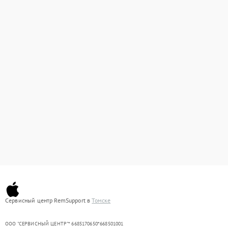
Сервисный центр RemSupport в
Томске
ООО "СЕРВИСНЫЙ ЦЕНТР"* 6685170650*668501001