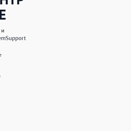
Е
 и
RemSupport
e
й